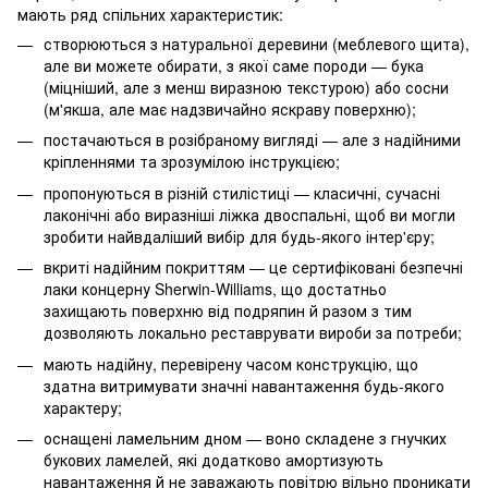
мають ряд спільних характеристик:
створюються з натуральної деревини (меблевого щита),
але ви можете обирати, з якої саме породи — бука
(міцніший, але з менш виразною текстурою) або сосни
(м'якша, але має надзвичайно яскраву поверхню);
постачаються в розібраному вигляді — але з надійними
кріпленнями та зрозумілою інструкцією;
пропонуються в різній стилістиці — класичні, сучасні
лаконічні або виразніші ліжка двоспальні, щоб ви могли
зробити найвдаліший вибір для будь-якого інтер'єру;
вкриті надійним покриттям — це сертифіковані безпечні
лаки концерну Sherwin-Williams, що достатньо
захищають поверхню від подряпин й разом з тим
дозволяють локально реставрувати вироби за потреби;
мають надійну, перевірену часом конструкцію, що
здатна витримувати значні навантаження будь-якого
характеру;
оснащені ламельним дном — воно складене з гнучких
букових ламелей, які додатково амортизують
навантаження й не заважають повітрю вільно проникати