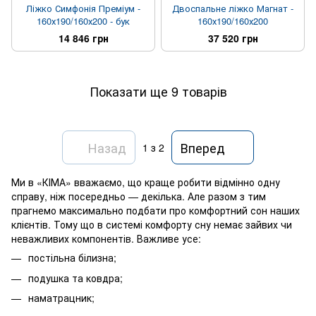
Ліжко Симфонія Преміум -
Двоспальне ліжко Магнат -
160х190/160х200 - бук
160х190/160х200
14 846 грн
37 520 грн
Показати ще 9 товарів
Назад
Вперед
1
з 2
Ми в «КІМА» вважаємо, що краще робити відмінно одну
справу, ніж посередньо — декілька. Але разом з тим
прагнемо максимально подбати про комфортний сон наших
клієнтів. Тому що в системі комфорту сну немає зайвих чи
неважливих компонентів. Важливе усе:
постільна білизна
;
подушка
та
ковдра
;
наматрацник
;