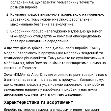
обладнанням, що гарантує геометричну точність
розмірів виробів.
Компанія працює виключно з українською натуральною
деревиною, тому кожне їхнє ліжко двоспальне –
максимально безпечне та екологічне.
Виробничий процес налагоджено відповідно до вимог
міжнародних стандартів — компанія опосередковано
дбає про навколишнє середовище.
А ще тут дійсно дбають про дизайн своїх виробів. Кожну
модель створюють із врахуванням меблевих тенденцій та
стильового різноманіття. Тому можете не сумніватись — з
меблями від ArborDrev ваша кімната виглядатиме, немов на
картинці в Pinterest.
Хоча «КІМА» та ArborDrev виготовляють різні товари, у нас є
й спільна перевага — це вартість продукції. Завдяки тому,
що компанія працює з українською сировиною, а ви робите
замовлення напряму у виробника, придбані у нас ліжка
двоспальні коштуватимуть суттєво дешевше.
Характеристики та асортимент
Вироби, які можна замовити в нашому інтернет-магазині,