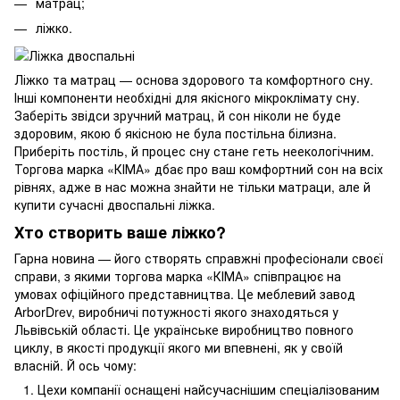
матрац;
ліжко.
Ліжко та матрац — основа здорового та комфортного сну.
Інші компоненти необхідні для якісного мікроклімату сну.
Заберіть звідси зручний матрац, й сон ніколи не буде
здоровим, якою б якісною не була постільна білизна.
Приберіть постіль, й процес сну стане геть неекологічним.
Торгова марка «КІМА» дбає про ваш комфортний сон на всіх
рівнях, адже в нас можна знайти не тільки матраци, але й
купити сучасні двоспальні ліжка.
Хто створить ваше ліжко?
Гарна новина — його створять справжні професіонали своєї
справи, з якими торгова марка «КІМА» співпрацює на
умовах офіційного представництва. Це меблевий завод
ArborDrev, виробничі потужності якого знаходяться у
Львівській області. Це українське виробництво повного
циклу, в якості продукції якого ми впевнені, як у своїй
власній. Й ось чому:
Цехи компанії оснащені найсучаснішим спеціалізованим