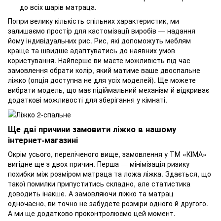
до всіх шарів матраца.
Попри велику кількість спільних характеристик, ми
залишаємо простір для кастомізації виробів — надання
йому індивідуальних рис. Рис, які допоможуть меблям
краще та швидше адаптуватись до наявних умов
користування. Найперше ви маєте можливість під час
замовлення обрати колір, який матиме ваше двоспальне
ліжко (опція доступна не для усіх моделей). Ще можете
вибрати модель, що має підіймальний механізм й відкриває
додаткові можливості для зберігання у кімнаті.
Ще дві причини замовити ліжко в нашому
інтернет-магазині
Окрім усього, переліченого вище, замовлення у ТМ «КІМА»
вигідне ще з двох причин. Перша — мінімізація ризику
похибки між розміром матраца та ложа ліжка. Здається, що
такої помилки припуститись складно, але статистика
доводить інакше. А замовляючи ліжко та матрац
одночасно, ви точно не забудете розміри одного й другого.
А ми ще додатково проконтролюємо цей момент.