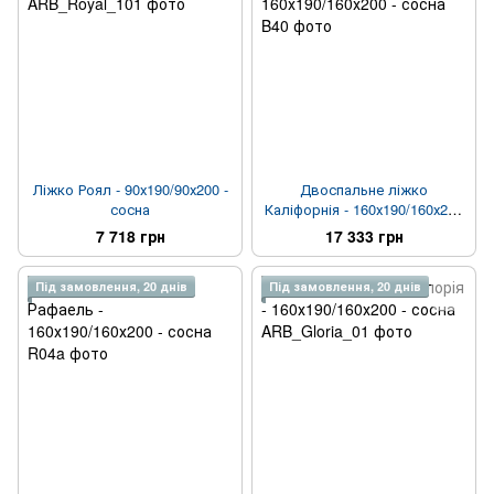
Ліжко Роял - 90х190/90х200 -
Двоспальне ліжко
сосна
Каліфорнія - 160х190/160х200
- сосна
7 718 грн
17 333 грн
Під замовлення, 20 днів
Під замовлення, 20 днів