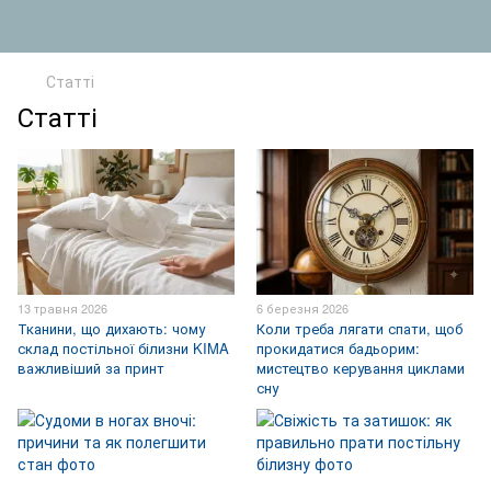
Статті
Статті
13 травня 2026
6 березня 2026
Тканини, що дихають: чому
Коли треба лягати спати, щоб
склад постільної білизни KIMA
прокидатися бадьорим:
важливіший за принт
мистецтво керування циклами
сну