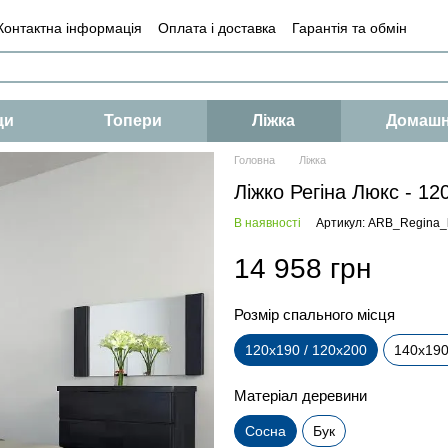
Контактна інформація
Оплата і доставка
Гарантія та обмін
і
Умови
Оферта
ци
Топери
Ліжка
Домашн
Головна
Ліжка
Ліжко Регіна Люкс - 12
В наявності
Артикул: ARB_Regina_
14 958 грн
Розмір спального місця
120х190 / 120х200
140х190
Матеріал деревини
Сосна
Бук