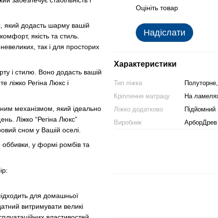
Оцініть товар
с, який додасть шарму вашій
Надіслати
комфорт, якість та стиль.
 невеликих, так і для просторих
Характеристики
рту і стилю. Воно додасть вашій
е ліжко Регіна Люкс і
Тип ліжка
Полуторне
Кріплення матрацу
На ламеля
мним механізмом, який ідеально
Ліжко додатково
Підйомний 
ень. Ліжко “Регіна Люкс”
Виробник
АрборДрев
овий сном у Вашій оселі.
я оббивки, у формі ромбів та
ір:
 підходить для домашньої
здатний витримувати великі
сплуатаційних властивостей.