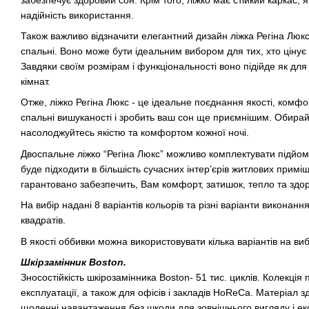
надійність використання.
Також важливо відзначити елегантний дизайн ліжка Регіна Люк
спальні. Воно може бути ідеальним вибором для тих, хто цінує 
Завдяки своїм розмірам і функціональності воно підійде як для
кімнат.
Отже, ліжко Регіна Люкс - це ідеальне поєднання якості, комфо
спальні вишуканості і зробить ваш сон ще приємнішим. Обирайт
насолоджуйтесь якістю та комфортом кожної ночі.
Двоспальне ліжко “Регіна Люкс” можливо комплектувати підйо
буде підходити в більшість сучасних інтер’єрів житлових приміщ
гарантовано забезпечить, Вам комфорт, затишок, тепло та здор
На вибір надані 8 варіантів кольорів та різні варіанти виконанн
квадратів.
В якості оббивки можна використовувати кілька варіантів на виб
Шкірзамінник Boston.
Зносостійкість шкірозамінника Boston- 51 тис. циклів. Колекція
експлуатації, а також для офісів і закладів HoReCa. Матеріал 
щоденні навантаження без шкоди для зовнішнього вигляду і ек