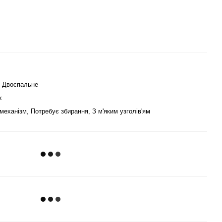
, Двоспальне
х
механізм, Потребує збирання, З м'яким узголів'ям