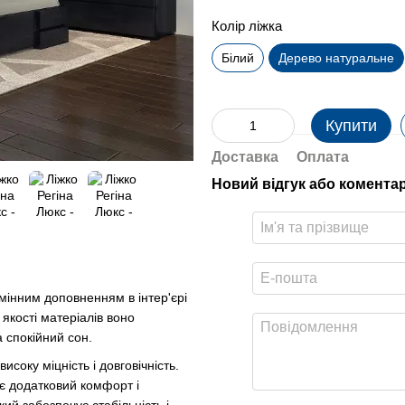
Колір ліжка
Білий
Дерево натуральне
Купити
Доставка
Оплата
Новий відгук або комента
дмінним доповненням в інтер'єрі
якості матеріалів воно
 спокійний сон.
соку міцність і довговічність.
є додатковий комфорт і
кий забезпечує стабільність і