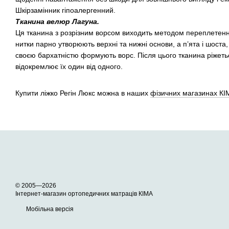
Шкірзамінник гіпоалергенний.
Тканина велюр Лагуна.
Ця тканина з розрізним ворсом виходить методом переплетення
нитки парно утворюють верхні та нижні основи, а п’ята і шоста,
своєю бархатністю формують ворс. Після цього тканина ріжет
відокремлює їх один від одного.
Купити ліжко Регін Люкс можна в наших
фізичних магазинах КІ
© 2005—2026
Інтернет-магазин ортопедичних матраців КІМА
Мобільна версія