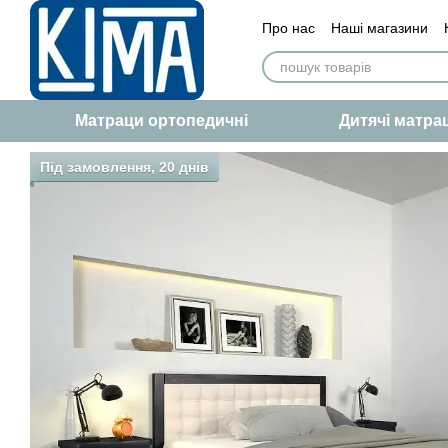
Перейти до основного контенту
Про нас
Наші магазини
Сертифікат якості
Статт
Матраци ортопедичні
Дитячі матра
Під замовлення, 20 днів