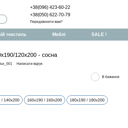
+38(096) 423-60-22
+38(050) 622-70-79
Передзвонити вам?
ій текстиль
Меблі
SALE !
0х190/120х200 - сосна
lux_001
Написати відгук
В бажання
 / 140х200
160х190 / 160х200
180х190 / 180х200