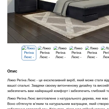
Опис
Ліжко Регіна Люкс - це ексклюзивний виріб, який може стати ві
вашої спальні. Завдяки своєму витонченому дизайну та високій 
забезпечить вам найкращий комфорт і забезпечить глибокий та
Ліжко Регіна Люкс виготовлене з натурального дерева, яке має ви
Воно обтягнуте м'яким та натуральним матрацем, який створю
забезпечує здоровий сон. Крім того, ліжко має стійкий каркас, я