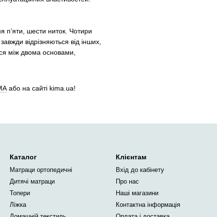
 п’яти, шести ниток. Чотири
 завжди відрізняються від інших,
ься між двома основами,
МА
або на сайті kima.ua!
Каталог
Клієнтам
Матраци ортопедичні
Вхід до кабінету
Дитячі матраци
Про нас
Топери
Наші магазини
Ліжка
Контактна інформація
Домашній текстиль
Оплата і доставка