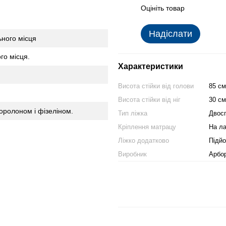
Оцініть товар
Надіслати
ьного місця
го місця.
Характеристики
Висота стійки від голови
85 см
Висота стійки від ніг
30 см
оролоном і фізеліном.
Тип ліжка
Двос
Кріплення матрацу
На л
Ліжко додатково
Підйо
Виробник
Арбо