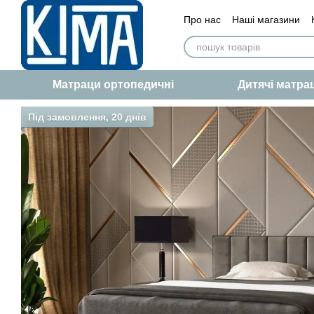
Перейти до основного контенту
Про нас
Наші магазини
Сертифікат якості
Статт
Матраци ортопедичні
Дитячі матра
Під замовлення, 20 днів