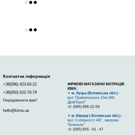
Контактна інформація
+38(096) 423-60-22
ФІРМОВІ МАГАЗИНИ МАТРАЦІВ
КІМА:
+38(050) 622-70-79
✶
м. Луцьк (Волинська обл.)
-
вул. Привокзальна 10ж (ЖК
Передзвонити вам?
ДрімТаун)"
☏ (095) 896-22-56
hello@kima.ua
✶
м. Ківерці ( Волинська обл.)
-
вул. Соборності 49Г , магазин
"Боннель"
☏ (095) 655 - 41 - 47