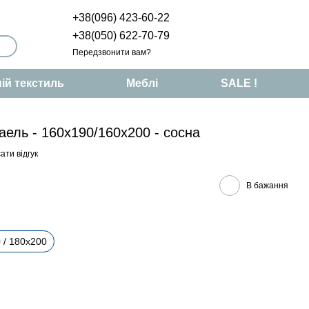
+38(096) 423-60-22
+38(050) 622-70-79
Передзвонити вам?
ій текстиль
Меблі
SALE !
ель - 160х190/160х200 - сосна
ати відгук
В бажання
 / 180х200