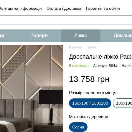
Контактна інформація
Оплата і доставка
Гарантія та обмін
і
Умови
Оферта
ци
Топери
Ліжка
Домашн
Головна
Ліжка
Двоспальне ліжко Рафа
В наявності
Артикул: R04a
Напис
13 758 грн
Розмір спального місця
160х190 / 160х200
180х190
Матеріал деревини
Сосна