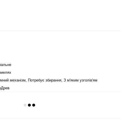
пальне
амелях
мний механізм, Потребує збирання, З м'яким узголів'ям
рДрев