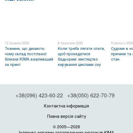
13 травня 2026
6 березня 2026
5 лютого 202
Тканини, що дихають:
Коли треба лягати спати,
Судоми в но
чому склад постільної
щоб прокидатися
причини та
білизни KIMA важливіший
бадьорим: мистецтво
стан
за принт
керування циклами сну
+38(096) 423-60-22
+38(050) 622-70-79
Контактна інформація
Повна версія сайту
© 2005—2026
Інтернет-магазин ортопедичних матраців КІМА