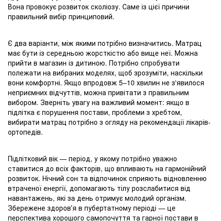
Вона провокує розвиток сколіозу. Саме із цієї причини
правильний вибір принциповий.
Є два варіанти, між якими потрібно визначитись. Матрац
має бути із середньою жорсткістю або вище неї. Можна
прийти в магазин із дитиною. Потрібно спробувати
полежати на вибраних моделях, щоб зрозуміти, наскільки
вони комфортні. Якщо впродовж 5–10 хвилин не з'явилося
неприємних відчуттів, можна привітати з правильним
вибором. Зверніть увагу на важливий момент: якщо в
підлітка є порушення постави, проблеми з хребтом,
вибирати матрац потрібно з огляду на рекомендації лікарів-
ортопедів.
Підлітковий вік — період, у якому потрібно уважно
ставитися до всіх факторів, що впливають на гармонійний
розвиток. Нічний сон та відпочинок сприяють відновленню
втраченої енергії, допомагають тілу розслабитися від
навантажень, які за день отримує молодий організм.
Збережене здоровʼя в пубертатному періоді — це
перспектива хорошого самопочуття та гарної постави в