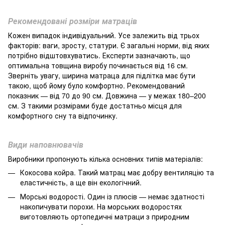
Рекомендовані розміри матраців
Кожен випадок індивідуальний. Усе залежить від трьох
факторів: ваги, зросту, статури. Є загальні норми, від яких
потрібно відштовхуватись. Експерти зазначають, що
оптимальна товщина виробу починається від 16 см.
Зверніть увагу, ширина матраца для підлітка має бути
такою, щоб йому було комфортно. Рекомендований
показник — від 70 до 90 см. Довжина — у межах 180–200
см. З такими розмірами буде достатньо місця для
комфортного сну та відпочинку.
Види наповнювачів
Виробники пропонують кілька основних типів матеріалів:
Кокосова койра. Такий матрац має добру вентиляцію та
еластичність, а ще він екологічний.
Морські водорості. Один із плюсів — немає здатності
накопичувати порохи. На морських водоростях
виготовляють ортопедичні матраци з природним