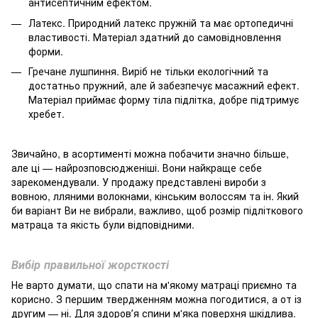
антисептичним ефектом.
Латекс. Природний латекс пружній та має ортопедичні
властивості. Матеріал здатний до самовідновлення
форми.
Гречане лушпиння. Виріб не тільки екологічний та
достатньо пружний, але й забезпечує масажний ефект.
Матеріал приймає форму тіла підлітка, добре підтримує
хребет.
Звичайно, в асортименті можна побачити значно більше,
але ці — найрозповсюдженіші. Вони найкраще себе
зарекомендували. У продажу представлені вироби з
вовною, лляними волокнами, кінським волоссям та ін. Який
би варіант Ви не вибрали, важливо, щоб розмір підліткового
матраца та якість були відповідними.
Вибір правильної жорсткості
Не варто думати, що спати на м'якому матраці приємно та
корисно. З першим твердженням можна погодитися, а от із
другим — ні. Для здоровʼя спини м'яка поверхня шкідлива.