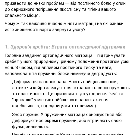
призвести до низки проблем — від постійного болю у спині
до серйозного погіршення якості сну та гігієни вашого
спального місця.
Чому ж так важливо вчасно міняти матрац і на які ознаки
його зношеності варто звернути увагу?
1. Здоров'я хребта: Втрата ортопедичної підтримки
Головне завдання ортопедичного матраца – підтримувати
хребет у його природному, рівному положенні протягом усієї
ночі. З часом, під впливом постійного тиску та ваги,
наповнювачі та пружинні блоки неминуче деградують:
Деформація наповнювача: Навіть найщільніші піни,
латекс чи койра злежуються, втрачають свою пружність
та еластичність. Це призводить до утворення "ям" та
"провалів" у місцях найбільшого навантаження
(здебільшого, під сідницями та плечима).
Знос пружин: У пружинних матрацах зношуються або
деформуються окремі пружини, або втрачають свою
функціональність.
Наслідки для здоров'я: Коли матрац втрачає здатність