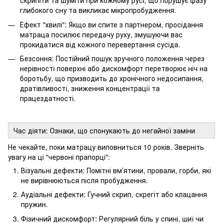
скрипіти та шуміти при кожному русі, що порушує фазу
глибокого сну та викликає мікропробудження.
Ефект "хвилі": Якщо ви спите з партнером, просідання
матраца посилює передачу руху, змушуючи вас
прокидатися від кожного перевертання сусіда.
Безсоння: Постійний пошук зручного положення через
нерівності поверхні або дискомфорт перетворює ніч на
боротьбу, що призводить до хронічного недосипання,
дратівливості, зниження концентрації та
працездатності.
Час діяти: Ознаки, що спонукають до негайної заміни
Не чекайте, поки матрацу виповниться 10 років. Зверніть
увагу на ці "червоні прапорці":
Візуальні дефекти: Помітні вм’ятини, провали, горби, які
не вирівнюються після пробудження.
Аудіальні дефекти: Гучний скрип, скрегіт або клацання
пружин.
Фізичний дискомфорт: Регулярний біль у спині, шиї чи