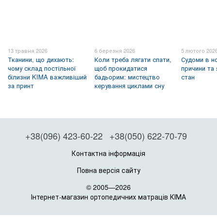
13 травня 2026
6 березня 2026
5 лютого 202
Тканини, що дихають:
Коли треба лягати спати,
Судоми в но
чому склад постільної
щоб прокидатися
причини та
білизни KIMA важливіший
бадьорим: мистецтво
стан
за принт
керування циклами сну
+38(096) 423-60-22
+38(050) 622-70-79
Контактна інформація
Повна версія сайту
© 2005—2026
Інтернет-магазин ортопедичних матраців КІМА