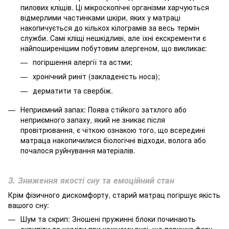
пилових кліщів. Ці мікроскопічні організми харчуються
відмерлими частинками шкіри, яких у матраці
накопичується до кількох кілограмів за весь термін
служби. Самі кліщі нешкідливі, але їхні екскременти є
найпоширенішим побутовим алергеном, що викликає:
погіршення алергії та астми;
хронічний риніт (закладеність носа);
дерматити та свербіж.
Неприємний запах: Поява стійкого затхлого або
неприємного запаху, який не зникає після
провітрювання, є чіткою ознакою того, що всередині
матраца накопичилися біологічні відходи, волога або
почалося руйнування матеріалів.
3. Зниження якості сну та емоційний стан
Крім фізичного дискомфорту, старий матрац погіршує якість
вашого сну:
Шум та скрип: Зношені пружинні блоки починають