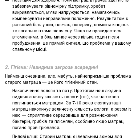
забезпечувати рівномірну підтримку, хребет
викривляється, м'язи напружуються, намагаючись
компенсувати неправильне положення. Результатом є
ранковий біль у шиї, плечах, попереку, оніміння кінцівок
та загальна втома після сну. Якщо ви прокидаєтеся
втомленими, а біль минає через кілька годин після
пробудження, це прямий сигнал, що проблема у вашому
спальному місці.
2. Гігієна: Невидима загроза всередині
Найменш очевидна, але, мабуть, найнеприємніша проблема
старого матраца — це його гігієнічний стан.
Накопичення вологи та поту: Протягом ночі людина
виділяє значну кількість вологи (піт), яка частково
поглинається матрацом. За 7-10 років експлуатації
матрац накопичує величезну кількість вологи, а разом із
нею — сприятливе середовище для розмноження
бактерій, грибків та плісняви, особливо якщо матрац
погано провітрювався.
Пилові кліщі: Старий матрац є ідеальним домом для