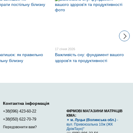
17 січня 2026
 затишок: як правильно
Важливість сну: фундамент вашого
льну білизну
здоров'я та продуктивності
Контактна інформація
+38(096) 423-60-22
ФІРМОВІ МАГАЗИНИ МАТРАЦІВ
КІМА:
+38(050) 622-70-79
✶
м. Луцьк (Волинська обл.)
-
вул. Привокзальна 10ж (ЖК
Передзвонити вам?
ДрімТаун)"