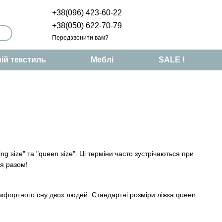
+38(096) 423-60-22
+38(050) 622-70-79
Передзвонити вам?
ій текстиль
Меблі
SALE !
ng size" та "queen size". Ці терміни часто зустрічаються при
ся разом!
омфортного сну двох людей. Стандартні розміри ліжка queen