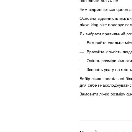
наволочки 50х70 см.
Чим відрізняються queen si
Основна відмінність між ц
ліжко king size подарує в
Як вибрати правильний роз
Виміряйте спальне місц
Врахуйте кількість люд
Оцініть розміри кімнат
Зверніть увагу на якіс
Вибір ліжка і постільної б
для себе і насолоджувати
Замовити ліжко розміру que