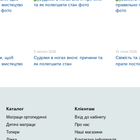
5 лютого 2026
31 січня 2026
ти, щоб
Судоми в ногах вночі: причини та
Свіжість та
 мистецтво
як полегшити стан
прати пості
Каталог
Клієнтам
Матраци ортопедичні
Вхід до кабінету
Дитячі матраци
Про нас
Топери
Наші магазини
Ліжка
Контактна інформація