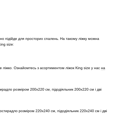
льно підійде для просторих спалень. На такому ліжку можна
ing size:
ze ліжко. Ознайомтесь з асортиментом ліжок King size у нас
на
ирадло розміром 200х220 см, підодіяльник 200х220 см і дві
ростирадло розміром 220х240 см, підодіяльник 220х240 см і дві