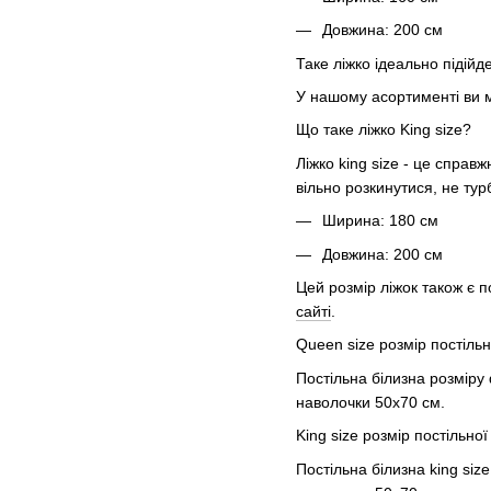
Довжина: 200 см
Таке ліжко ідеально підійд
У нашому асортименті ви 
Що таке ліжко King size?
Ліжко king size - це справ
вільно розкинутися, не тур
Ширина: 180 см
Довжина: 200 см
Цей розмір ліжок також є п
сайті
.
Queen size розмір постіль
Постільна білизна розміру
наволочки 50х70 см.
King size розмір постільно
Постільна білизна king siz