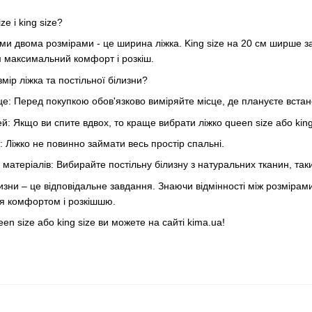
ze і king size?
ими двома розмірами - це ширина ліжка. King size на 20 см ширше за
ам максимальний комфорт і розкіш.
мір ліжка та постільної білизни?
е: Перед покупкою обов'язково виміряйте місце, де плануєте встан
ей: Якщо ви спите вдвох, то краще вибрати ліжко queen size або king
и: Ліжко не повинно займати весь простір спальні.
ть матеріалів: Вибирайте постільну білизну з натуральних тканин, та
ілизни – це відповідальне завдання. Знаючи відмінності між розмірами
ся комфортом і розкішшю.
en size або king size ви можете на сайті kima.ua!