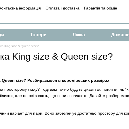
Контактна інформація
Оплата і доставка
Гарантія та обмін
і
Умови
Оферта
ци
Топери
Ліжка
Домашн
ка King size & Queen size?
ка King size & Queen size?
 & Queen size? Розбираємося в королівських розмірах
 просторому ліжку? Тоді вам точно будуть цікаві такі поняття, як "ki
ї білизни, але не всі знають, що вони означають. Давайте розберемо
?
сичний варіант для пари. Воно забезпечує достатньо простору для к