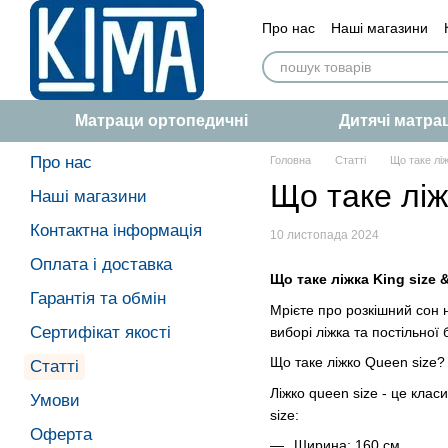
Перейти до основного контенту
Про нас
Наші магазини
Сертифікат якості
Статт
Матраци ортопедичні
Дитячі матра
Про нас
Головна
Статті
Що таке ліж
Що таке ліж
Наші магазини
Контактна інформація
10 листопада 2024
Оплата і доставка
Що таке ліжка King size
Гарантія та обмін
Мрієте про розкішний сон на
Сертифікат якості
виборі ліжка та постільно
Що таке ліжко Queen size
Статті
Ліжко queen size - це кла
Умови
size:
Оферта
Ширина: 160 см