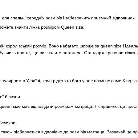
е для спальні середніх розмірів і забезпечить приємний відпочинок.
можете знайти ліжка розміром Queen size.
жній королівський розмір. Воно набагато ширше за queen size і ідеа
буючись про те, що ви звалите партнера. Стандартні розміри ліжка k
опулярним в Україні, хоча рідко хто його у нас називає саме King si
ної білизни
 queen size має відповідати розмірам матраца. Як правило, це прост
ї білизни
e також підбирається відповідно до розмірів матраца. Зазвичай це п