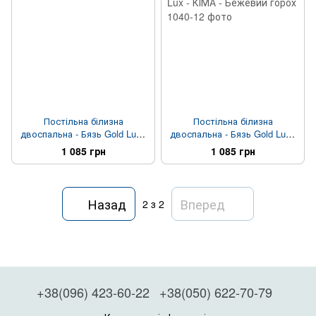
Постільна білизна
Постільна білизна
двоспальна - Бязь Gold Lux -
двоспальна - Бязь Gold Lux -
КІМА - Гілочки на сірому
КІМА - Бежевий горох
1 085 грн
1 085 грн
Назад
Вперед
2
з 2
+38(096) 423-60-22
+38(050) 622-70-79