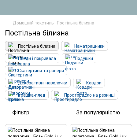
Домашній текстиль
Постільна білизна
Постільна білизна
Постільна білизна
Наматрацники
Пледи і покривала
Подушки
Скатертини та ранери
Декоративні наволочки
Ковдри
Іграшка-плед
Простирадло на резинці
Фільтр
За популярністю