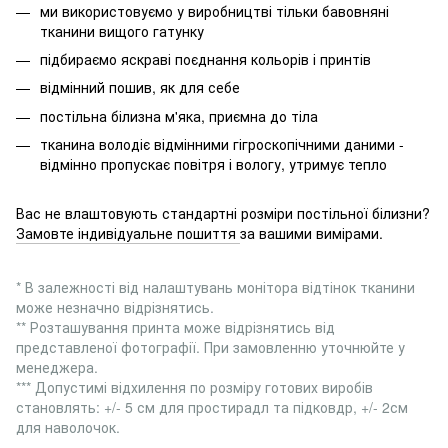
ми використовуємо у виробництві тільки бавовняні
тканини вищого гатунку
підбираємо яскраві поєднання кольорів і принтів
відмінний пошив, як для себе
постільна білизна м'яка, приємна до тіла
тканина володіє відмінними гігроскопічними даними -
відмінно пропускає повітря і вологу, утримує тепло
Вас не влаштовують стандартні розміри постільної білизни?
Замовте індивідуальне пошиття
за вашими вимірами.
* В залежності від налаштувань монітора відтінок тканини
може незначно відрізнятись.
** Розташування принта може відрізнятись від
представленої фотографії. При замовленню уточнюйте у
менеджера.
*** Допустимі відхилення по розміру готових виробів
становлять: +/- 5 см для простирадл та підковдр, +/- 2см
для наволочок.