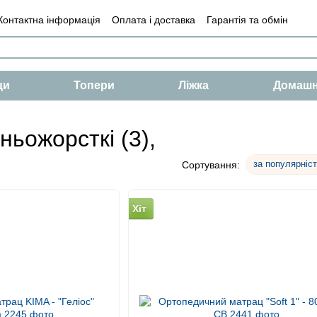
Контактна інформація
Оплата і доставка
Гарантія та обмін
і
Умови
Оферта
ци
Топери
Ліжка
Домашн
ьожорсткі (3),
за популярніс
Сортування:
Хіт