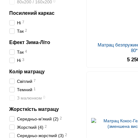
0
80x200 / 160x200
Посилений каркас
7
Ні
2
Так
Ефект Зима-Літо
Матрац безпружинн
80
4
Так
5 25
3
Ні
Колір матрацу
7
Світлий
1
Темний
0
З малюнком
Жорсткість матрацу
2
Середньо-м'який (2)
2
Жорсткий (4)
2
Середньо-жорсткий (3)