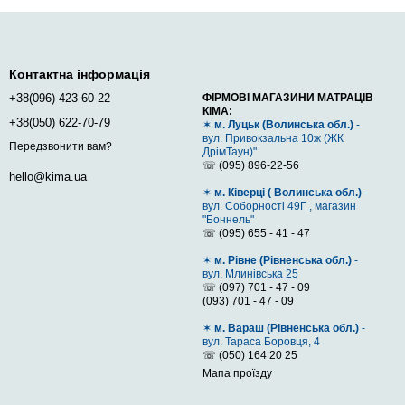
Контактна інформація
+38(096) 423-60-22
ФІРМОВІ МАГАЗИНИ МАТРАЦІВ
ца, аніж ті, хто спить на животі чи спині. Це пов'язано зі
КІМА:
+38(050) 622-70-79
точно визначити улюблену позу для сну чи постійно рухаєтесь
✶
м. Луцьк (Волинська обл.)
-
вул. Привокзальна 10ж (ЖК
забезпечить надійну поверхню для сну на спині, й буде
Передзвонити вам?
ДрімТаун)"
чним також тим, хто спить на животі — він достатньо
☏ (095) 896-22-56
hello@kima.ua
✶
м. Ківерці ( Волинська обл.)
-
вул. Соборності 49Г , магазин
имку хребта та простору між шиєю і головою. Середньом'який
"Боннель"
хребта. Якщо точно знаєте, що поза горілиць для вас
☏ (095) 655 - 41 - 47
✶
м. Рівне (Рівненська обл.)
-
вул. Млинівська 25
☏ (097) 701 - 47 - 09
(093) 701 - 47 - 09
✶
м. Вараш (Рівненська обл.)
-
вул. Тараса Боровця, 4
☏ (050) 164 20 25
Мапа проїзду