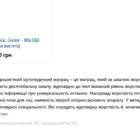
ос Junior - 80х160
а висота)
0 грн
дньом'який
ортопедичний матрац
– це матрац, який за шкалою жорс
ть десятибальну шкалу, відповідно до якої вказаний рівень жорсткос
ть інформації про універсальність останніх. Насправді жорсткість по
на поза для сну, наявність хвороб опорно-рухового апарату. У вип
дповідної спеціальності. Він порадить відповідну жорсткість й, можл
тан.
реднього рівня жорсткості доречно використовувати людям з вагою т