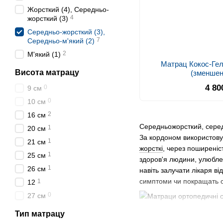
Жорсткий (4), Середньо-
4
жорсткий (3)
Середньо-жорсткий (3),
7
Середньо-м'який (2)
2
М'який (1)
Матрац Кокос-Гелі
Висота матрацу
(зменшен
4 80
0
9 см
0
10 см
2
16 см
Середньожорсткий, сере
1
20 см
За кордоном використовую
1
21 см
жорсткі
, через поширеніс
1
25 см
здоров'я людини, улюбле
1
26 см
навіть залучати лікаря ві
симптоми чи покращать с
1
12
0
27 см
Тип матрацу
Вважається, що матрац се