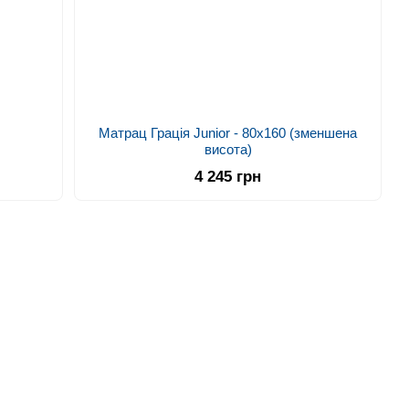
Матрац Грація Junior - 80х160 (зменшена
висота)
4 245 грн