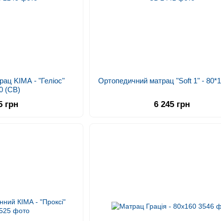
ац KIMA - "Геліос"
Ортопедичний матрац "Soft 1" - 80*
0 (СВ)
5 грн
6 245 грн