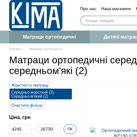
Перейти до основного контенту
Про нас
Наші магазини
Сертифікат якості
Статт
Матраци ортопедичні
Дитячі матра
Головна
Матраци ортопедичні
Матраци ортопедичні середн
середньом'які (2)
Жорсткість матрацу:
Середньо-жорсткий (3),
Середньо-м'який (2)
Очистити фільтр
Ціна, грн
Від Ціна, грн
До Ціна, грн
ОК