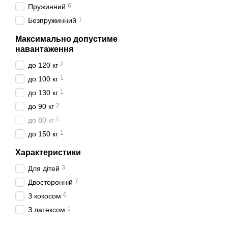
достатньо контурним, що
6
Пружинний
кілограмів, потрібно роз
1
Безпружинний
орієнтуватись не лише на
Максимально допустиме
Тож як зрозумі
навантаження
матрац?
2
до 120 кг
Існують загальні рекомен
1
до 100 кг
для людей вагою до 58 кг
1
до 130 кг
Отже, рекомендації для лю
2
до 90 кг
на боку — м'який чи 
0
до 80 кг
на спині — середньом
1
до 150 кг
на животі — середньо
Характеристики
Рекомендації для людей з 
3
Для дітей
на боку — середньом
7
Двосторонній
на спині —
середньож
6
З кокосом
на животі — середньо
1
З латексом
Рекомендації для людей з