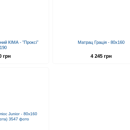
ий КІМА - "Проксі"
Матрац Грація - 80х160
*190
0 грн
4 245 грн