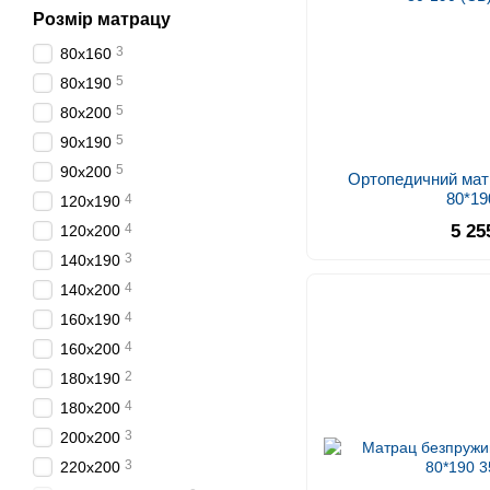
Розмір матрацу
3
80х160
5
80х190
5
80х200
5
90х190
5
90х200
Ортопедичний матр
80*19
4
120х190
5 25
4
120х200
3
140х190
4
140х200
4
160х190
4
160х200
2
180х190
4
180х200
3
200х200
3
220х200