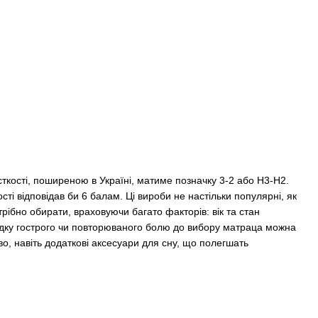
ткості, поширеною в Україні, матиме позначку 3-2 або H3-Н2.
ті відповідав би 6 балам. Ці вироби не настільки популярні, як
трібно обирати, враховуючи багато факторів: вік та стан
адку гострого чи повторюваного болю до вибору матраца можна
иво, навіть додаткові аксесуари для сну, що полегшать
іла від 58 до 100 кілограмів. В такому випадку він буде