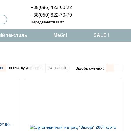
+38(096) 423-60-22
+38(050) 622-70-79
Передзвонити вам?
ій текстиль
Меблі
SALE !
тю
спочатку дешевше
за назвою
Відображення: