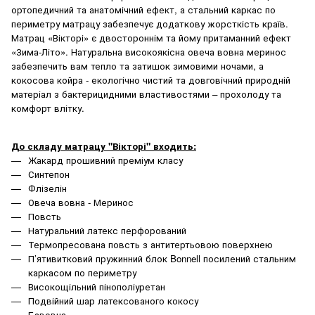
ортопедичний та анатомічний ефект, а стальний каркас по
периметру матрацу забезпечує додаткову жорсткість країв.
Матрац «Вікторі» є двостороннім та йому притаманний ефект
«Зима-Літо». Натуральна високоякісна овеча вовна меринос
забезпечить вам тепло та затишок зимовими ночами, а
кокосова койра - екологічно чистий та довговічний природній
матеріал з бактерицидними властивостями – прохолоду та
комфорт влітку.
До складу матрацу "Вікторі" входить:
Жакард прошивний преміум класу
Синтепон
Флізелін
Овеча вовна - Меринос
Повсть
Натуральний латекс перфорований
Термопресована повсть з антитертьовою поверхнею
П’ятивитковий пружинний блок Bonnell посилений стальним
каркасом по периметру
Високощільний пінополіуретан
Подвійний шар латексованого кокосу
Бавовна