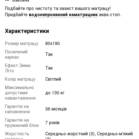
Подбайте про чистоту та захист вашого матрацу!
Придбайте
водонепроникний наматрацник
аква стоп.
Характеристики
Розмір матрацу
80х190
Посилений
Так
каркас
Ефект Зима-
Так
Літо
Колір матрацу
Світлий
Максимально
допустиме
до 130 кг
навантаження
Гарантія на
36 місяців
наповнення
Гарантія на
7 років
пружинний блок
Жорсткість
Середньо-жорсткий (3), Середньо-м'який
матрацу
(2)