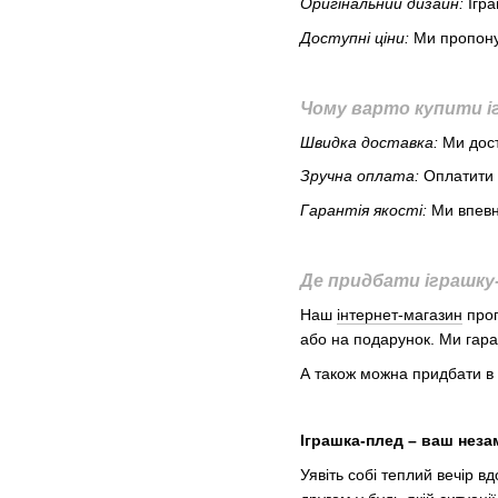
Оригінальний дизайн:
Ігра
Доступні ціни:
Ми пропонує
Чому варто купити іг
Швидка доставка:
Ми дост
Зручна оплата:
Оплатити 
Гарантія якості:
Ми впевне
Де придбати іграшку
Наш
інтернет-магазин
проп
або на подарунок. Ми гаран
А також можна придбати в 
Іграшка-плед – ваш нез
Уявіть собі теплий вечір 