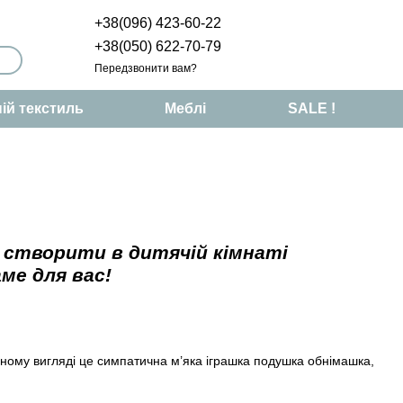
+38(096) 423-60-22
+38(050) 622-70-79
Передзвонити вам?
ій текстиль
Меблі
SALE !
 створити в дитячій кімнаті
ме для вас!
деному вигляді це симпатична м’яка іграшка подушка обнімашка,