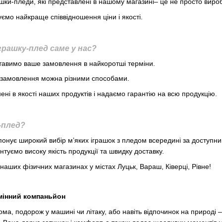
шки-пледи, які представлені в нашому магазині– це не просто вироби
мо найкраще співвідношення ціни і якості.
рашку-плед саме у нас?
авимо ваше замовлення в найкоротші терміни.
замовлення можна різними способами.
ні в якості наших продуктів і надаємо гарантію на всю продукцію.
-плед?
онує широкий вибір м’яких іграшок з пледом всередині за доступни
туємо високу якість продукції та швидку доставку.
наших фізичних магазинах у містах Луцьк, Вараш, Ківерці, Рівне!
амінний компаньйон
вдома, подорож у машині чи літаку, або навіть відпочинок на приро