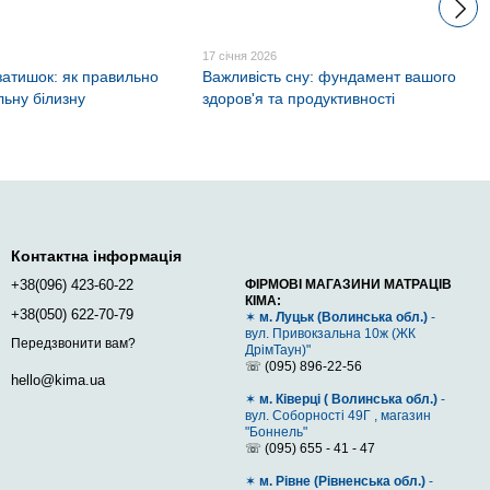
17 січня 2026
 затишок: як правильно
Важливість сну: фундамент вашого
льну білизну
здоров'я та продуктивності
Контактна інформація
+38(096) 423-60-22
ФІРМОВІ МАГАЗИНИ МАТРАЦІВ
КІМА:
+38(050) 622-70-79
✶
м. Луцьк (Волинська обл.)
-
вул. Привокзальна 10ж (ЖК
Передзвонити вам?
ДрімТаун)"
☏ (095) 896-22-56
hello@kima.ua
✶
м. Ківерці ( Волинська обл.)
-
вул. Соборності 49Г , магазин
"Боннель"
☏ (095) 655 - 41 - 47
✶
м. Рівне (Рівненська обл.)
-