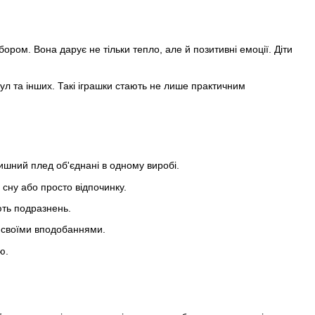
ром. Вона дарує не тільки тепло, але й позитивні емоції. Діти
кул та інших. Такі іграшки стають не лише практичним
тишний плед об'єднані в одному виробі.
сну або просто відпочинку.
ють подразнень.
а своїми вподобаннями.
ю.