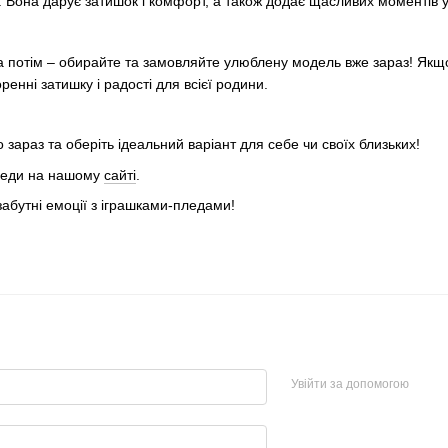
ії. Вона дарує затишок і комфорт, а також додає щасливих моментів 
 потім – обирайте та замовляйте улюблену модель вже зараз! Якщо
енні затишку і радості для всієї родини.
зараз та оберіть ідеальний варіант для себе чи своїх близьких!
пледи на нашому
сайті
.
забутні емоції з іграшками-пледами!
Увійти за допомогою