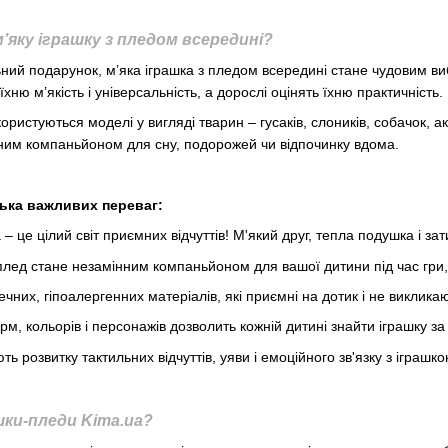
яку іграшку з пледом всередині?
ний подарунок, м’яка іграшка з пледом всередині стане чудовим вибо
хню м’якість і універсальність, а дорослі оцінять їхню практичність.
истуються моделі у вигляді тварин – гусаків, слоників, собачок, а
ним компаньйоном для сну, подорожей чи відпочинку вдома.
лька важливих переваг:
– це цілий світ приємних відчуттів! М'який друг, тепла подушка і за
лед стане незамінним компаньйоном для вашої дитини під час гри, 
ечних, гіпоалергенних матеріалів, які приємні на дотик і не виклика
м, кольорів і персонажів дозволить кожній дитині знайти іграшку з
ь розвитку тактильних відчуттів, уяви і емоційного зв'язку з іграшко
ки-пледи Kima.ua?