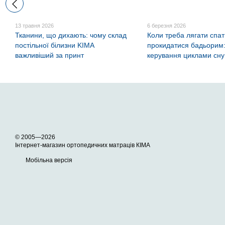
13 травня 2026
6 березня 2026
Тканини, що дихають: чому склад
Коли треба лягати спа
постільної білизни KIMA
прокидатися бадьорим:
важливіший за принт
керування циклами сну
© 2005—2026
Інтернет-магазин ортопедичних матраців КІМА
Мобільна версія