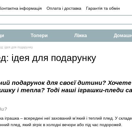
Контактна інформація
Оплата і доставка
Гарантія та обмін
і
Умови
Оферта
ци
Топери
Ліжка
Домашн
ед: ідея для подарунку
д: ідея для подарунку
ний подарунок для своєї дитини? Хочете
ку і тепла? Тоді наші іграшки-пледи са
ди?
ка іграшка – всередині неї захований м’який і теплий плед. У скла
нний плед, який зігріє в холодні вечори або під час подорожей.