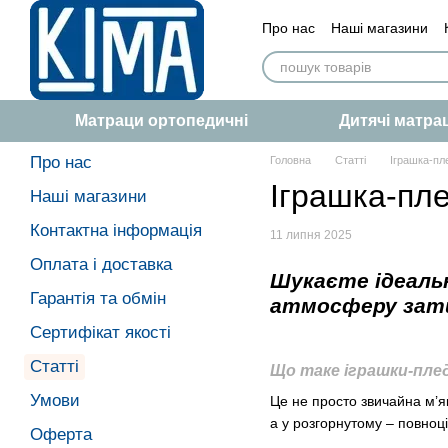
Перейти до основного контенту
Про нас
Наші магазини
Сертифікат якості
Статт
Матраци ортопедичні
Дитячі матра
Про нас
Головна
Статті
Іграшка-пл
Іграшка-пле
Наші магазини
Контактна інформація
11 липня 2025
Оплата і доставка
Шукаєте ідеаль
Гарантія та обмін
атмосферу затиш
Сертифікат якості
Статті
Що таке іграшки-пле
Умови
Це не просто звичайна м’я
а у розгорнутому – повноці
Оферта