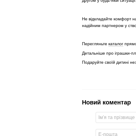
другом у будь-якій ситуац
Не відкладайте комфорт на
надійним партнером у створ
Перегляньте
каталог
прямо 
Детальніше про іграшки-
Подаруйте своїй дитині не
Новий коментар