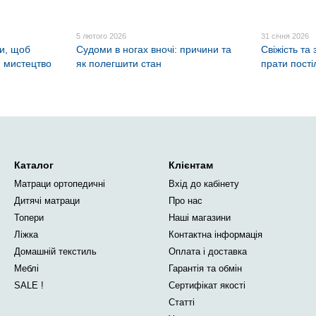
5 лютого 2026
31 січня 2026
ти, щоб
Судоми в ногах вночі: причини та
Свіжість та
 мистецтво
як полегшити стан
прати пості
Каталог
Клієнтам
Матраци ортопедичні
Вхід до кабінету
Дитячі матраци
Про нас
Топери
Наші магазини
Ліжка
Контактна інформація
Домашній текстиль
Оплата і доставка
Меблі
Гарантія та обмін
SALE !
Сертифікат якості
Статті