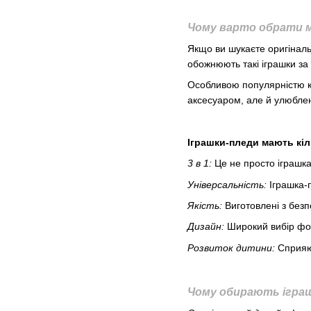
Чому варто обрати м’
Якщо ви шукаєте оригіналь
обожнюють такі іграшки за ї
Особливою популярністю кор
аксесуаром, але й улюбле
Іграшки-пледи мають кі
3 в 1:
Це не просто іграшка 
Універсальність:
Іграшка-п
Якість:
Виготовлені з безп
Дизайн:
Широкий вибір фор
Розвиток дитини:
Сприяют
Чому обирають іграш