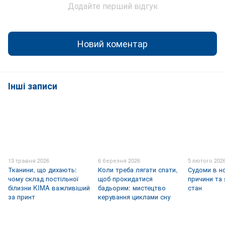
Додайте перший відгук
Новий коментар
Інші записи
13 травня 2026
6 березня 2026
5 лютого 202
Тканини, що дихають:
Коли треба лягати спати,
Судоми в но
чому склад постільної
щоб прокидатися
причини та
білизни KIMA важливіший
бадьорим: мистецтво
стан
за принт
керування циклами сну