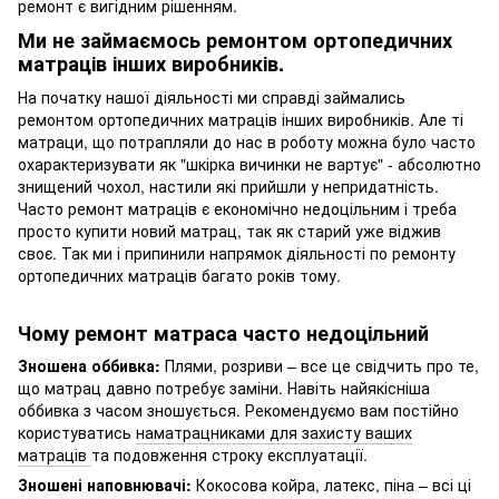
ремонт є вигідним рішенням.
Ми не займаємось ремонтом ортопедичних
матраців інших виробників.
На початку нашої діяльності ми справді займались
ремонтом ортопедичних матраців інших виробників. Але ті
матраци, що потрапляли до нас в роботу можна було часто
охарактеризувати як "шкірка вичинки не вартує" - абсолютно
знищений чохол, настили які прийшли у непридатність.
Часто ремонт матраців є економічно недоцільним і треба
просто купити новий матрац, так як старий уже віджив
своє. Так ми і припинили напрямок діяльності по ремонту
ортопедичних матраців багато років тому.
Чому ремонт матраса часто недоцільний
Зношена оббивка:
Плями, розриви – все це свідчить про те,
що матрац давно потребує заміни. Навіть найякісніша
оббивка з часом зношується. Рекомендуємо вам постійно
користуватись
наматрацниками для захисту ваших
матраців
та подовження строку експлуатації.
Зношені наповнювачі:
Кокосова койра, латекс, піна – всі ці