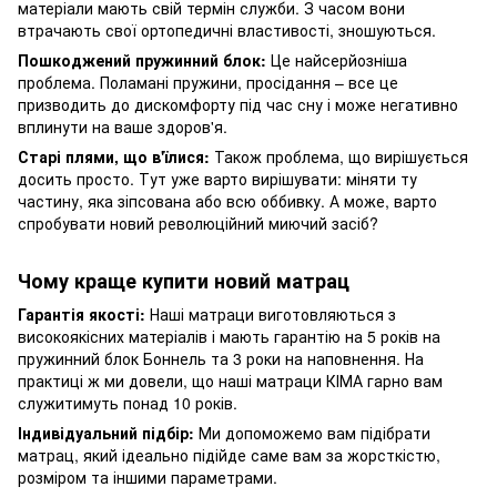
матеріали мають свій термін служби. З часом вони
втрачають свої ортопедичні властивості, зношуються.
Пошкоджений пружинний блок:
Це найсерйозніша
проблема. Поламані пружини, просідання – все це
призводить до дискомфорту під час сну і може негативно
вплинути на ваше здоров'я.
Старі плями, що в'їлися:
Також проблема, що вирішується
досить просто. Тут уже варто вирішувати: міняти ту
частину, яка зіпсована або всю оббивку. А може, варто
спробувати новий революційний миючий засіб?
Чому краще купити новий матрац
Гарантія якості:
Наші матраци виготовляються з
високоякісних матеріалів і мають гарантію на 5 років на
пружинний блок Боннель та 3 роки на наповнення. На
практиці ж ми довели, що наші матраци КІМА гарно вам
служитимуть понад 10 років.
Індивідуальний підбір:
Ми допоможемо вам підібрати
матрац, який ідеально підійде саме вам за жорсткістю,
розміром та іншими параметрами.