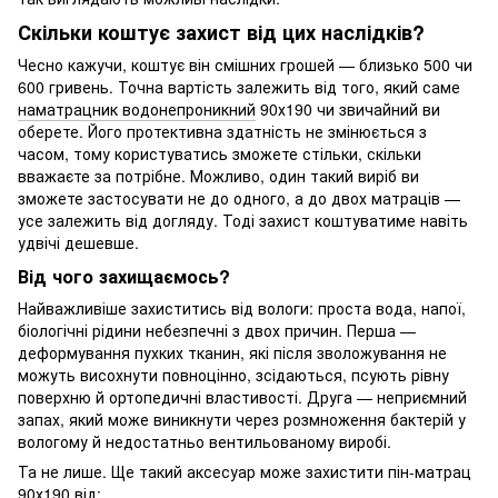
Скільки коштує захист від цих наслідків?
Чесно кажучи, коштує він смішних грошей — близько 500 чи
600 гривень. Точна вартість залежить від того, який саме
наматрацник водонепроникний
90х190 чи звичайний ви
оберете. Його протективна здатність не змінюється з
часом, тому користуватись зможете стільки, скільки
вважаєте за потрібне. Можливо, один такий виріб ви
зможете застосувати не до одного, а до двох матраців —
усе залежить від догляду. Тоді захист коштуватиме навіть
удвічі дешевше.
Від чого захищаємось?
Найважливіше захиститись від вологи: проста вода, напої,
біологічні рідини небезпечні з двох причин. Перша —
деформування пухких тканин, які після зволожування не
можуть висохнути повноцінно, зсідаються, псують рівну
поверхню й ортопедичні властивості. Друга — неприємний
запах, який може виникнути через розмноження бактерій у
вологому й недостатньо вентильованому виробі.
Та не лише. Ще такий аксесуар може захистити пін-матрац
90х190 від: