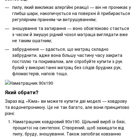
пилу, який викликає алергійні реакції — він не проникає у
глибші шари, накопичується на поверхні й прибирається
регулярним пранням чи витрушуванням;
зношування та затирання — воно обов'язково стається
з часом й змушує рідний чохол матраца виглядати вже
не таким ошатним;
забруднення — здається, що матрац складно
забруднити, адже вона більшу частину часу закрита
постіллю та покривалом, але спробуйте купити з рук
булий у використанні матрац без слідів брудних рук,
фломастерів, напоїв тощо.
Який обрати?
Зараз від «Кіма» ви можете купити дві моделі — ковдрову
та водонепроникну. Це не так багато, але вони принципово
різні:
Наматрацник ковдровий 90х190. Щільний виріб із бязі,
прошитої на синтепоні. Створений, щоб захищати від
пилу, бруду, зношування. Також запобігає ковзанню