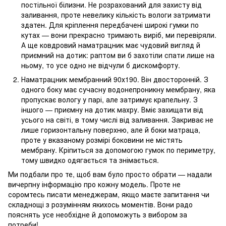
постільної білизни. Не розрахований для захисту від
заливання, проте невелику кількість вологи затримати
здатен. Для кріплення передбачені широкі гумки по
кутах — вони прекрасно тримають виріб, ми перевіряли.
А ще ковдровий наматрацник має чудовий вигляд й
приємний на дотик: раптом ви б захотіли спати лише на
ньому, то усе одно не відчули б дискомфорту.
Наматрацник мембранний 90х190. Він двосторонній. З
одного боку має сучасну водонепроникну мембрану, яка
пропускає вологу у парі, але затримує крапельну. З
іншого — приємну на дотик махру. Вміє захищати від
усього на світі, в тому числі від заливання. Закриває не
лише горизонтальну поверхню, але й боки матраца,
проте у вказаному розмірі боковини не містять
мембрану. Кріпиться за допомогою гумок по периметру,
тому швидко одягається та знімається.
Ми подбали про те, щоб вам було просто обрати — надали
вичерпну інформацію про кожну модель. Проте не
соромтесь писати менеджерам, якщо маєте запитання чи
складнощі з розумінням якихось моментів. Вони радо
пояснять усе необхідне й допоможуть з вибором за
потреби!