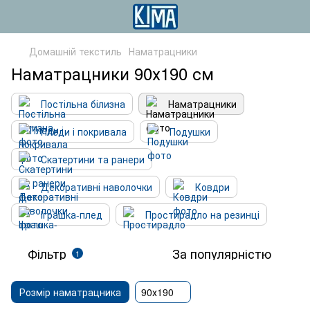
Домашній текстиль
Наматрацники
Наматрацники 90х190 см
Постільна білизна
Наматрацники
Пледи і покривала
Подушки
Скатертини та ранери
Декоративні наволочки
Ковдри
Іграшка-плед
Простирадло на резинці
Фільтр
За популярністю
1
Розмір наматрацника
90х190