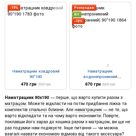
−15%
Розпродаж
Хіт
−18%
2
Наматрацник ковдровий
Наматрацник
90*190
водонепроникний
(мембранний) 90*190
470 грн
670 грн
550 грн
820 грн
Наматрацник 90х190
— перше, що варто купити разом з
матрацом
. Можете відкласти на потім придбання ліжка та
комплектів
спальної білизни
. Але
наматрацник
— не те, що
варто відкладати та на чому варто економити. Повірте,
поклавши його зараз до кошика разом з матрацом, ви ще не
раз подумки нам подякуєте. Інше питання — чи можна
взагалі назвати економією відмову від такого аксесуара?