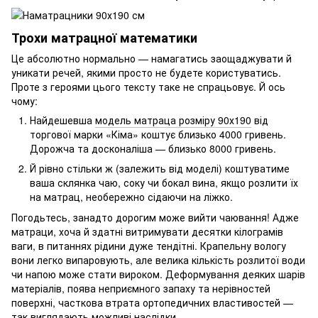
Трохи матрацної математики
Це абсолютно нормально — намагатись заощаджувати й
уникати речей, якими просто не будете користуватись.
Проте з героями цього тексту таке не спрацьовує. Й ось
чому:
Найдешевша
модель матраца розміру 90х190
від
торгової марки «Кіма» коштує близько 4000 гривень.
Дорожча та досконаліша — близько 8000 гривень.
Й рівно стільки ж (залежить від моделі) коштуватиме
ваша склянка чаю, соку чи бокал вина, якщо розлити їх
на матрац, необережно сідаючи на ліжко.
Погодьтесь, занадто дорогим може вийти чаювання! Адже
матраци, хоча й здатні витримувати десятки кілограмів
ваги, в питаннях рідини дуже тендітні. Крапельну вологу
вони легко випаровують, але велика кількість розлитої води
чи напою може стати вироком. Деформування деяких шарів
матеріалів, поява неприємного запаху та нерівностей
поверхні, часткова втрата ортопедичних властивостей —
так виглядають можливі наслідки.