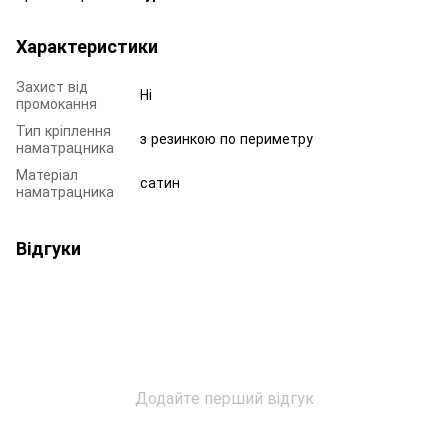
Характеристики
Захист від
Ні
промокання
Тип кріплення
з резинкою по периметру
наматрацника
Матеріал
сатин
наматрацника
Відгуки
Додайте перший відгук