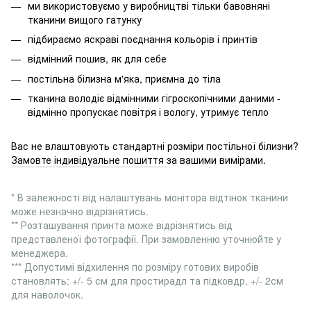
ми використовуємо у виробництві тільки бавовняні
тканини вищого гатунку
підбираємо яскраві поєднання кольорів і принтів
відмінний пошив, як для себе
постільна білизна м'яка, приємна до тіла
тканина володіє відмінними гігроскопічними даними -
відмінно пропускає повітря і вологу, утримує тепло
Вас не влаштовують стандартні розміри постільної білизни?
Замовте індивідуальне пошиття
за вашими вимірами.
* В залежності від налаштувань монітора відтінок тканини
може незначно відрізнятись.
** Розташування принта може відрізнятись від
представленої фотографії. При замовленню уточнюйте у
менеджера.
*** Допустимі відхилення по розміру готових виробів
становлять: +/- 5 см для простирадл та підковдр, +/- 2см
для наволочок.