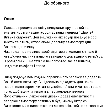
До обраного
Опис
Ласкаво просимо до світу вишуканих зручностей та
елегантності з нашим
королівським пледом “Шарпей
Вузька смужка”
. Цей вишуканий аксесуар поєднує в собі
якість та стиль, створюючи ідеальну атмосферу для
Вашого відпочинку.
Наш плед - це не лише засіб зігрітися в холодні дні, але й
невід'ємна частина вашого затишного домашнього інтер'єру.
З розміром 200 на 220 см він обгортає Вас затишком,
надаючи комфорт і тепло.
Плед подарує Вам години справжнього релаксу та додасть
Вашій оселі затишку. Він ідеально підходить для ночей
перед телевізором, читання улюбленої книги чи просто для
того, щоб відчути тепло під час холодних вечорів.
Його стильний, лаконічний дизайн додає елегантності і
створює атмосферу затишку в будь-якому інтер'єрі.
Виготовлений з високоякісних матеріалів, цей плед гарантує