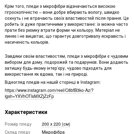
Крім того, пледи з мікрофібри відзначаються високою
гігроскопічністю – вони добре вбирають вологу, швидко
сохнуть і не втрачають своїх властивостей після прання. Це
робить їх дуже практичними у використанні: їх можна часто
прати без ризику втрати форми чи кольору. Матеріал не
линяє і не вицвітає, що гарантує довготривалу яскравість і
насиченість кольорів.
Завдяки своїм властивостям, пледи з мікрофібри є чудовим
вибором для дому, подорожей та подарунків. Вони додають
затишку будь-якому інтер’єру, чудово підходять для
використання як вдома, так і на природі.
Відеогляд пледів на нашій сторінці в Instagram:
https://www.instagram.com/reel/C8bfB3ko-Az/?
igsh=YXVhOTlsMXZjZzFp
Характеристики
Розмір пледу
200 х 220 (см)
Склад пледу
Мікрофібра