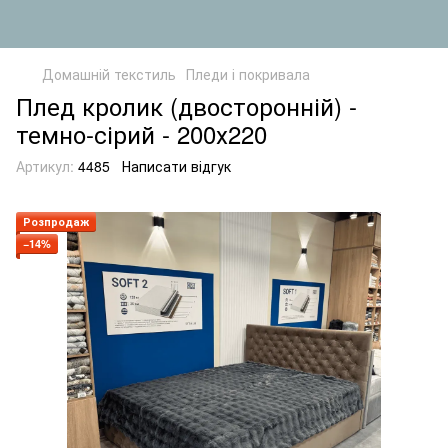
Домашній текстиль
Пледи і покривала
Плед кролик (двосторонній) -
темно-сірий - 200х220
Артикул:
4485
Написати відгук
Розпродаж
−14%