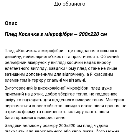
До обраного
Опис
Плед Косичка з мікрофібри – 200х220 см
Плед «Косичка» з мікрофібри – це поєднання стильного
дизайну, неймовірної м'якості та практичності. Об'ємний
рельєфний візерунок у вигляді косички надає виробу
елегантного вигляду, завдяки чому плед стане не лише
затишним доповненням для відпочинку, а й красивим
елементом інтер'єру спальні чи вітальні.
Виготовлений із високоякісної мікрофібри, плед дуже
приємний на дотик, добре зберігає тепло, не подразнює
шкіру та підходить для щоденного використання. Матеріал
вирізняється зносостійкістю, швидко сохне після прання, не
втрачає форму та насиченість кольору навіть після
багаторазового використання.
Завдяки великому розміру 200×220 см плед чудово
підходить для двоспального або євро-ліжка. Його можна