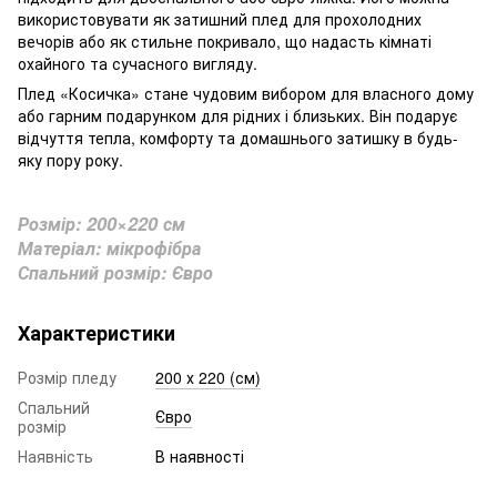
використовувати як затишний плед для прохолодних
вечорів або як стильне покривало, що надасть кімнаті
охайного та сучасного вигляду.
Плед «Косичка» стане чудовим вибором для власного дому
або гарним подарунком для рідних і близьких. Він подарує
відчуття тепла, комфорту та домашнього затишку в будь-
яку пору року.
Розмір: 200×220 см
Матеріал: мікрофібра
Спальний розмір: Євро
Характеристики
Розмір пледу
200 х 220 (см)
Спальний
Євро
розмір
Наявність
В наявності