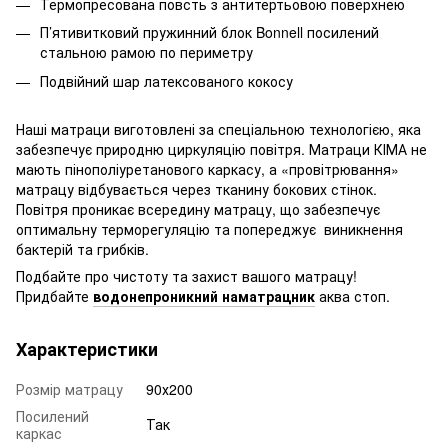
Термопресована повсть з антитертьовою поверхнею
П’ятивитковий пружинний блок Bonnell посилений
стальною рамою по периметру
Подвійний шар латексованого кокосу
Наші матраци виготовлені за спеціальною технологією, яка
забезпечує природню циркуляцію повітря. Матраци КІМА не
мають пінополіуретанового каркасу, а «провітрювання»
матрацу відбувається через тканину бокових стінок.
Повітря проникає всередину матрацу, що забезпечує
оптимальну терморегуляцію та попереджує виникнення
бактерій та грибків.
Подбайте про чистоту та захист вашого матрацу!
Придбайте
водонепроникний наматрацник
аква стоп.
Характеристики
Розмір матрацу
90х200
Посилений
Так
каркас