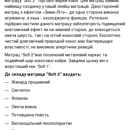
матрацу "Soft 2" торгової марки КІМА. Цей матрац займає
найвищу сходинку у нашій лінійці матраців. Двосторонній
матрац з ефектом «Зима-Літо», де одна сторона виконує
зігріваючу, а інша - охолоджуючу функцію. Ретельно
підібрані настили даного матрацу забезпечують підвищений
анатомічний ефект як на зимовій стороні, де знаходиться
овеча шерсть, так і на літній кокосовій стороні. Екологічно
чистий довговічний природній кокос має бактерицидні
властивості, не викликає алергічних реакцій.
Матрац “Soft 2”має посилений металевий каркас та
подвійний шар кокосової койри. Завдяки цьому він є
жорсткіший ніж “Soft 1”.
До складу матраца "Soft 2" входить:
Жакард прошивний
Синтепон
Флізелін
Овеча вовна
Потовщена повсть
Високощільний пінополіуритан