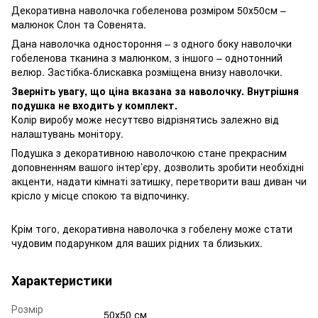
Декоративна наволочка гобеленова розміром 50х50см –
малюнок Слон та Совенята.
Дана наволочка одностороння – з одного боку наволочки
гобеленова тканина з малюнком, з іншого – однотонний
велюр. Застібка-блискавка розміщена внизу наволочки.
Зверніть увагу, що ціна вказана за наволочку. Внутрішня
подушка не входить у комплект.
Колір виробу може несуттєво відрізнятись залежно від
налаштувань монітору.
Подушка з декоративною наволочкою стане прекрасним
доповненням вашого інтер’єру, дозволить зробити необхідні
акценти, надати кімнаті затишку, перетворити ваш диван чи
крісло у місце спокою та відпочинку.
Крім того, декоративна наволочка з гобелену може стати
чудовим подарунком для ваших рідних та близьких.
Характеристики
Розмір
50х50 см