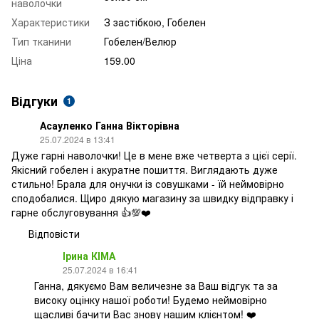
наволочки
Характеристики
З застібкою, Гобелен
Тип тканини
Гобелен/Велюр
Ціна
159.00
Відгуки
1
Асауленко Ганна Вікторівна
25.07.2024 в 13:41
Дуже гарні наволочки! Це в мене вже четверта з цієї серії.
Якісний гобелен і акуратне пошиття. Виглядають дуже
стильно! Брала для онучки із совушками - їй неймовірно
сподобалися. Щиро дякую магазину за швидку відправку і
гарне обслуговування 👍💯❤️
Відповісти
Ірина КІМА
25.07.2024 в 16:41
Ганна, дякуємо Вам величезне за Ваш відгук та за
високу оцінку нашої роботи! Будемо неймовірно
щасливі бачити Вас знову нашим клієнтом! ❤️