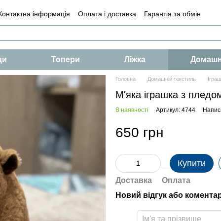
Контактна інформація
Оплата і доставка
Гарантія та обмін
і
Умови
Оферта
ци
Топери
Ліжка
Домашн
Головна
Домашній текстиль
Ігра
М'яка іграшка з пледо
В наявності
Артикул: 4744
Написа
650 грн
Купити
Доставка
Оплата
Новий відгук або комента