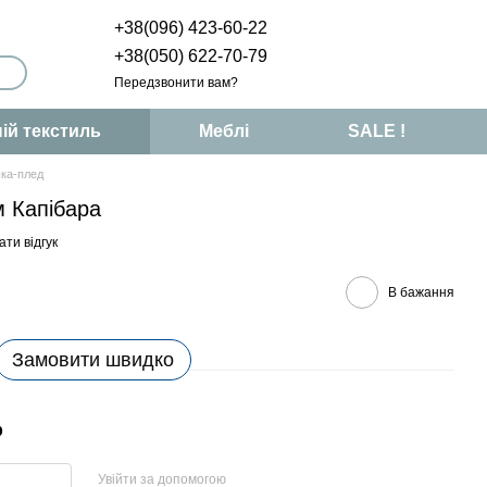
+38(096) 423-60-22
+38(050) 622-70-79
Передзвонити вам?
ій текстиль
Меблі
SALE !
шка-плед
м Капібара
ти відгук
В бажання
Замовити швидко
р
Увійти за допомогою