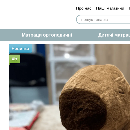
Перейти до основного контенту
Про нас
Наші магазини
Сертифікат якості
Статт
Матраци ортопедичні
Дитячі матра
Новинка
Хіт