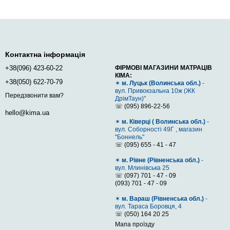
Контактна інформація
+38(096) 423-60-22
ФІРМОВІ МАГАЗИНИ МАТРАЦІВ
КІМА:
+38(050) 622-70-79
✶
м. Луцьк (Волинська обл.)
-
вул. Привокзальна 10ж (ЖК
Передзвонити вам?
ДрімТаун)"
☏ (095) 896-22-56
hello@kima.ua
✶
м. Ківерці ( Волинська обл.)
-
вул. Соборності 49Г , магазин
"Боннель"
☏ (095) 655 - 41 - 47
✶
м. Рівне (Рівненська обл.)
-
вул. Млинівська 25
☏ (097) 701 - 47 - 09
(093) 701 - 47 - 09
✶
м. Вараш (Рівненська обл.)
-
вул. Тараса Боровця, 4
☏ (050) 164 20 25
Мапа проїзду