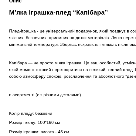
Опис
М’яка іграшка-плед “Капібара”
Плед-іграшка - це універсальний подарунок, який поєднує в соб
якісних, безпечних, приємних на дотик матеріалів. Легко перет
мінімальній температурі. Зберігає яскравість і м'якість після екс
Капібара — не просто м'яка іграшка. Це ваш особистий, усміхн
який момент готовий перетворитися на великий, теплий плед. 
собою атмосферу спокою, розслаблення та абсолютного "дзен"
в асортменті (є з різними деталями)
Колір пледу: бежевий
Розмір пледу: 100*160 см
Розмір іграшки: висота - 45 см