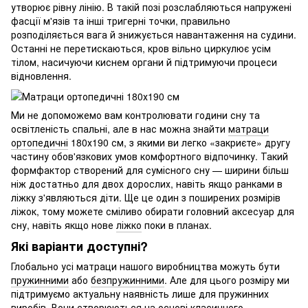
утворює рівну лінію. В такій позі розслабляються напружені
фасції м'язів та інші тригерні точки, правильно
розподіляється вага й знижується навантаження на судини.
Останні не перетискаються, кров вільно циркулює усім
тілом, насичуючи киснем органи й підтримуючи процеси
відновлення.
Ми не допоможемо вам контролювати години сну та
освітленість спальні, але в нас можна знайти
матраци
ортопедичні
180х190 см, з якими ви легко «закриєте» другу
частину обов'язкових умов комфортного відпочинку. Такий
формфактор створений для сумісного сну — ширини більш
ніж достатньо для двох дорослих, навіть якщо ранками в
ліжку з'являються діти. Ще це один з поширених розмірів
ліжок, тому можете сміливо обирати головний аксесуар для
сну, навіть якщо нове
ліжко
поки в планах.
Які варіанти доступні?
Глобально усі матраци нашого виробництва можуть бути
пружинними
або
безпружинними
. Але для цього розміру ми
підтримуємо актуальну наявність лише для пружинних
виробів. Вони створюються на основі класичного