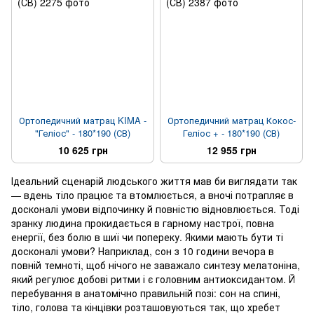
Ортопедичний матрац KIMA -
Ортопедичний матрац Кокос-
"Геліос" - 180*190 (СВ)
Геліос + - 180*190 (СВ)
10 625 грн
12 955 грн
Ідеальний сценарій людського життя мав би виглядати так
— вдень тіло працює та втомлюється, а вночі потрапляє в
досконалі умови відпочинку й повністю відновлюється. Тоді
зранку людина прокидається в гарному настрої, повна
енергії, без болю в шиї чи попереку. Якими мають бути ті
досконалі умови? Наприклад, сон з 10 години вечора в
повній темноті, щоб нічого не заважало синтезу мелатоніна,
який регулює добові ритми і є головним антиоксидантом. Й
перебування в анатомічно правильній позі: сон на спині,
тіло, голова та кінцівки розташовуються так, що хребет