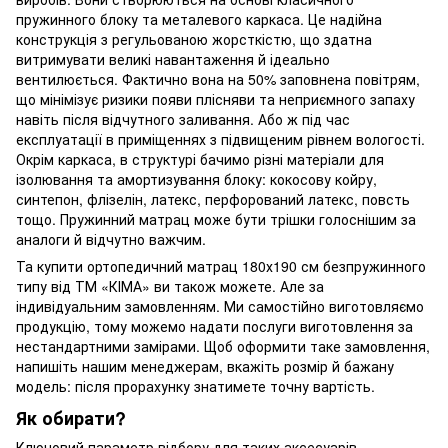
пружинного блоку та металевого каркаса. Це надійна
конструкція з регульованою жорсткістю, що здатна
витримувати великі навантаження й ідеально
вентилюється. Фактично вона на 50% заповнена повітрям,
що мінімізує ризики появи плісняви та неприємного запаху
навіть після відчутного заливання. Або ж під час
експлуатації в приміщеннях з підвищеним рівнем вологості.
Окрім каркаса, в структурі бачимо різні матеріали для
ізолювання та амортизування блоку: кокосову койру,
синтепон, флізелін, латекс, перфорований латекс, повсть
тощо. Пружинний матрац може бути трішки голоснішим за
аналоги й відчутно важчим.
Та купити ортопедичний матрац 180х190 см безпружинного
типу від ТМ «КІМА» ви також можете. Але за
індивідуальним замовленням. Ми самостійно виготовляємо
продукцію, тому можемо надати послуги виготовлення за
нестандартними замірами. Щоб оформити таке замовлення,
напишіть нашим менеджерам, вкажіть розмір й бажану
модель: після прорахунку знатимете точну вартість.
Як обирати?
Ключовий параметр відбору для таких аксесуарів —