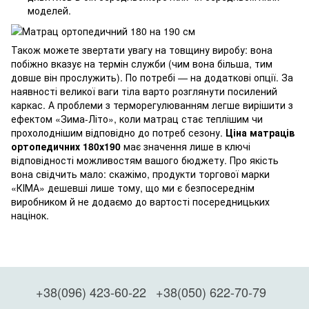
моделей.
Також можете звертати увагу на товщину виробу: вона
побіжно вказує на термін служби (чим вона більша, тим
довше він прослужить). По потребі — на додаткові опції. За
наявності великої ваги тіла варто розглянути посилений
каркас. А проблеми з терморегулюванням легше вирішити з
ефектом «Зима-Літо», коли матрац стає теплішим чи
прохолоднішим відповідно до потреб сезону.
Ціна матраців
ортопедичних 180х190
має значення лише в ключі
відповідності можливостям вашого бюджету. Про якість
вона свідчить мало: скажімо, продукти торгової марки
«КІМА» дешевші лише тому, що ми є безпосереднім
виробником й не додаємо до вартості посередницьких
націнок.
+38(096) 423-60-22
+38(050) 622-70-79