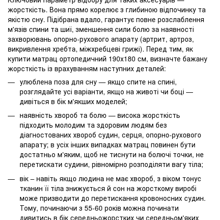
жорсткість. Вона прямо корелює з глибиною відпочинку та
якістю сну. Підібрана вдало, гарантує повне розслаблення
м'язів спини та шиї, зменшення сили болю за наявності
захворювань опорно-рухового апарату (артрит, артроз,
викривлення хребта, міжхребцеві грижі). Перед тим, як
купити матрац ортопедичний 190х180 см, визначте бажану
жорсткість із врахуванням наступних деталей:
улюблена поза для сну — якщо спите на спині,
розглядайте усі варіанти, якщо на животі чи боці —
дивіться в бік м'якших моделей;
наявність хвороб та болю — висока жорсткість
підходить молодим та здоровим людям без
діагностованих хвороб судин, серця, опорно-рухового
апарату; в усіх інших випадках матрац повинен бути
достатньо м'яким, щоб не тиснути на болючі точки, не
перетискати судини, рівномірно розподіляти вагу тіла;
вік – навіть якщо людина не має хвороб, з віком тонус
тканин її тіла знижується й сон на жорсткому виробі
може призводити до перетискання кровоносних судин.
Тому, починаючи з 55-60 років можна починати
дивитись в бік середньожорстких чи середньом'яких