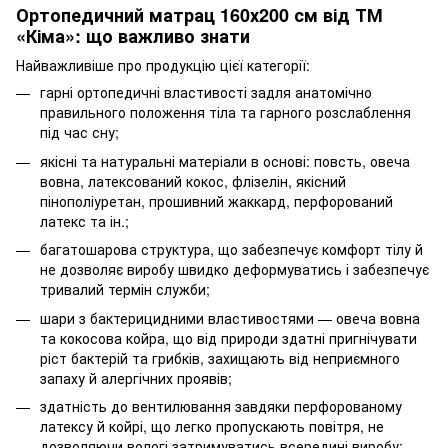
Ортопедичний матрац 160х200 см від ТМ
«Кіма»: що важливо знати
Найважливіше про продукцію цієї категорії:
гарні ортопедичні властивості задля анатомічно
правильного положення тіла та гарного розслаблення
під час сну;
якісні та натуральні матеріали в основі: повсть, овеча
вовна, латексований кокос, флізелін, якісний
пінополіуретан, прошивний жаккард, перфорований
латекс та ін.;
багатошарова структура, що забезпечує комфорт тілу й
не дозволяє виробу швидко деформуватись і забезпечує
тривалий термін служби;
шари з бактерицидними властивостями — овеча вовна
та кокосова койра, що від природи здатні пригнічувати
ріст бактерій та грибків, захищають від неприємного
запаху й алергічних проявів;
здатність до вентилювання завдяки перфорованому
латексу й койрі, що легко пропускають повітря, не
дозволяючи вологі затримуватись всередині виробу;