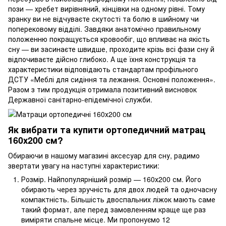
пози — хребет вирівняний, кінцівки на одному рівні. Тому
зранку ви не відчуваєте скутості та болю в шийному чи
поперековому відділі. Завдяки анатомічно правильному
положенню покращується кровообіг, що впливає на якість
сну — ви засинаєте швидше, проходите крізь всі фази сну й
відпочиваєте дійсно глибоко. А ще їхня конструкція та
характеристики відповідають стандартам профільного
ДСТУ «Меблі для сидіння та лежання. Основні положення».
Разом з тим продукція отримала позитивний висновок
Державної санітарно-епідемічної служби.
Як вибрати та купити ортопедичний матрац
160х200 см?
Обираючи в нашому магазині аксесуар для сну, радимо
звертати увагу на наступні характеристики:
Розмір. Найпопулярніший розмір — 160х200 см. Його
обирають через зручність для двох людей та одночасну
компактність. Більшість двоспальних ліжок мають саме
такий формат, але перед замовленням краще ще раз
виміряти спальне місце. Ми пропонуємо 12