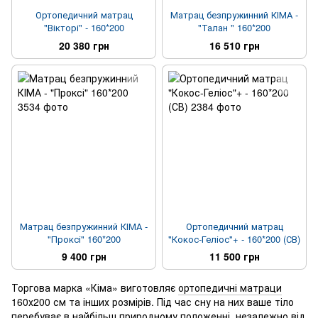
Ортопедичний матрац
Матрац безпружинний КІМА -
"Вікторі" - 160*200
"Талан " 160*200
20 380 грн
16 510 грн
Матрац безпружинний КІМА -
Ортопедичний матрац
"Проксі" 160*200
"Кокос-Геліос"+ - 160*200 (СВ)
9 400 грн
11 500 грн
Торгова марка «Кіма» виготовляє
ортопедичні матраци
160х200 см та інших розмірів. Під час сну на них ваше тіло
перебуває в найбільш природному положенні, незалежно від