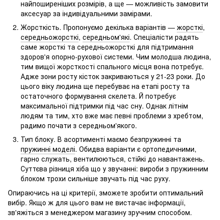
найпоширеніших розмірів, а ще — можливість замовити
аксесуар за індивідуальними замірами.
Жорсткість. Пропонуємо декілька варіантів —
жорсткі
,
середньожорсткі
,
середньом'які
. Спеціалісти радять
саме жорсткі та середньожорсткі для підтримання
здоров'я опорно-рухової системи. Чим молодша людина,
тим вищої жорсткості спального місця вона потребує.
Адже зони росту кісток закриваються у 21-23 роки. До
цього віку людина ще перебуває на етапі росту та
остаточного формування скелета. Й потребує
максимальної підтримки під час сну. Однак літнім
людям та тим, хто вже має певні проблеми з хребтом,
радимо почати з середньом'якого.
Тип блоку. В асортименті маємо безпружинні та
пружинні моделі
. Обидва варіанти є ортопедичними,
гарно служать, вентилюються, стійкі до навантажень.
Суттєва різниця хіба що у звучанні: вироби з пружинним
блоком трохи сильніше звучать під час руху.
Опираючись на ці критерії, зможете зробити оптимальний
вибір. Якщо ж для цього вам не вистачає інформації,
зв'яжіться з менеджером магазину зручним способом.