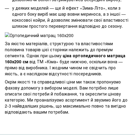
у деяких моделей — ще й ефект «Зима-Літо», коли з
одного боку виріб має шар вовни мериноса, а з іншої —
кокосової койри, й дозволяє змінювати свої властивості
шляхом простого перевертання відповідно до сезону.
За якістю матеріалів, структурою та властивостями
половина товарів цієї сторінки належить до преміум
сегмента. Однак при цьому
ціна ортопедичного матраца
160х200 см
від ТМ «Кіма» буде нижчою, оскільки вона —
прямо від виробника. І жодним чином не свідчить про
якість, а є наслідком відсутності посередників.
Окрім якості та справедливої ціни ми також пропонуємо
фахову допомогу з вибором моделі. Вам потрібно лише
описати свої потреби й побажання, та окреслити цінову
категорію. Ми проаналізуємо асортимент й звузимо його до
2-3 найвдаліших рішень, що максимально повно та вигідно
відповідають вашим потребам.