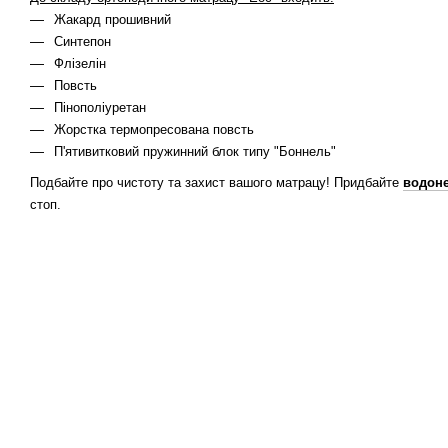
Жакард прошивний
Синтепон
Флізелін
Повсть
Пінополіуретан
Жорстка термопресована повсть
П'ятивитковий пружинний блок типу "Боннель"
Подбайте про чистоту та захист вашого матрацу! Придбайте
водон
стоп.