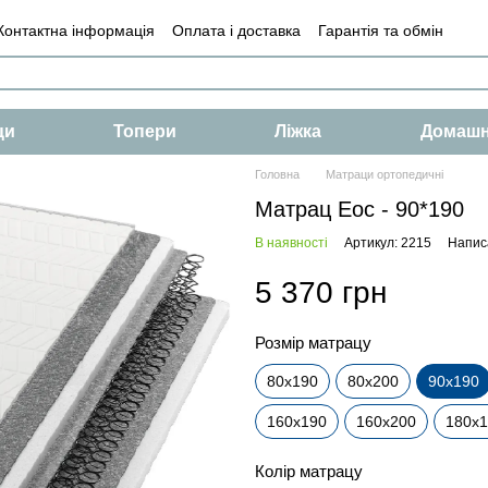
Контактна інформація
Оплата і доставка
Гарантія та обмін
і
Умови
Оферта
ци
Топери
Ліжка
Домашн
Головна
Матраци ортопедичні
Матрац Еос - 90*190
В наявності
Артикул: 2215
Написа
5 370 грн
Розмір матрацу
80х190
80х200
90х190
160х190
160х200
180х
Колір матрацу