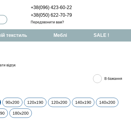
+38(096) 423-60-22
+38(050) 622-70-79
Передзвонити вам?
ій текстиль
Меблі
SALE !
ти відгук
В бажання
90х200
120х190
120х200
140х190
140х200
190
180х200