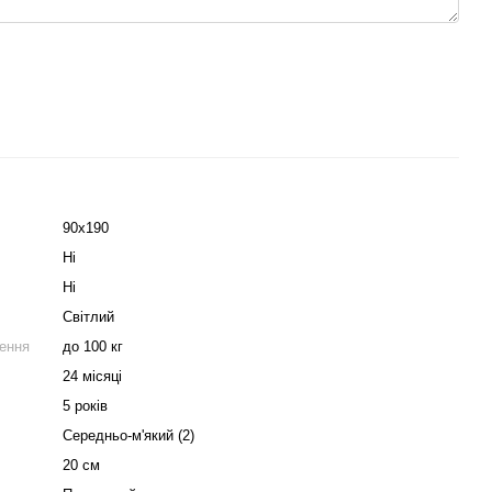
90х190
Ні
Ні
Світлий
ення
до 100 кг
24 місяці
5 років
Середньо-м'який (2)
20 см