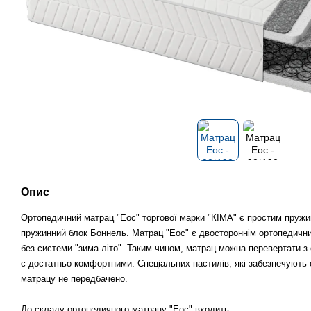
Опис
Ортопедичний матрац "Еос" торгової марки "КІМА" є простим пружи
пружинний блок Боннель. Матрац "Еос" є двостороннім ортопедични
без системи "зима-літо". Таким чином, матрац можна перевертати з 
є достатньо комфортними. Спеціальних настилів, які забезпечують е
матрацу не передбачено.
До складу ортопедичного матрацу "Еос" входить: