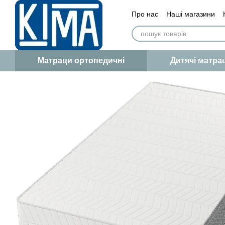
Перейти до основного контенту
Про нас
Наші магазини
Сертифікат якості
Статт
Матраци ортопедичні
Дитячі матра