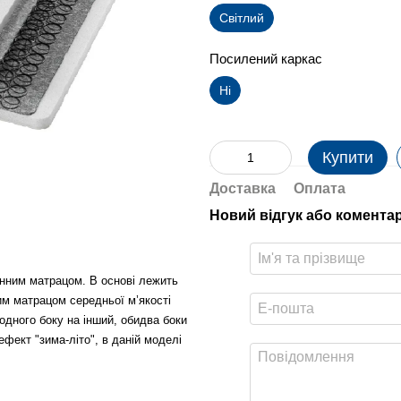
Світлий
Посилений каркас
Ні
Купити
Доставка
Оплата
Новий відгук або комента
нним матрацом. В основі лежить
м матрацом середньої м’якості
одного боку на інший, обидва боки
фект "зима-літо", в даній моделі