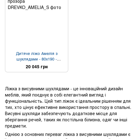
Дитяче ліжо Амелія з
шухлядами - 80х190 -
прозора
20 045 грн
Ліжка з висувними шухлядами - це інноваційний дизайн
меблів, який поєднує в собі елегантний вигляд і
функціональність. Цей тип ліжок є ідеальним рішенням для
тих, хто цінує ефективне використання простору в спальні.
Висувні шухляди забезпечують додаткове місце для
зберігання речей, таких як постільна білизна, одяг чи інші
предмети.
Однією з основних переваг ліжка з висувними шухлядами є