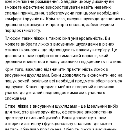
їхнє компактне розміщення. Завдяки цьому дизайну ви
зможете ефективно використовувати навіть невеликі
спальні приміщення, забезпечуючи при цьому необхідний
комфорт і зручність. Крім того, висувні шухляди дозволяють
ідеально організувати простір в спальні, забезпечуючи
порядок і чистоту.
Плюсом таких ліжок є також їхня універсальність. Ви
можете вибрати ліжко з висувними шухлядами в різних
стилях і кольорах, що відповідають вашому інтер'єру. Це
дозволить вам підібрати оптимальний варіант, який
ідеально впишеться в вашу спальню і підкреслить її стиль.
Крім того, важливо відзначити практичність ліжок з
висувними шухлядами. Вони дозволяють економити час на
пошук речей, оскільки всі необхідні предмети зберігаються
під рукою. Кожен предмет меблів створений з великою
увагою до деталей і відповідає вимогам сучасного
споживача.
Отже, ліжка з висувними шухлядами - це ідеальний вибір
для тих, хто цінує зручність, ефективне використання
простору і стильний дизайн. Вони допоможуть вам
створити затишну і функціональну спальню, де кожен
деталь дбайливо продумана. Оберіть ліжко з висувними